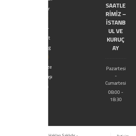
SAATLE
ler
RİMİZ –
İSTANB
E-
UL VE
Kat
KURUÇ
AY
alog
Bize
Pazartesi
-
Ulaşı
Cumartesi
n
08:00 -
18:30
© Copyright 2020. Tüm Hakları Saklıdır -