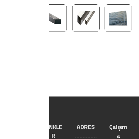
YILTIC
LİNKLE
ADRES
Çalışm
YAPI
R
a