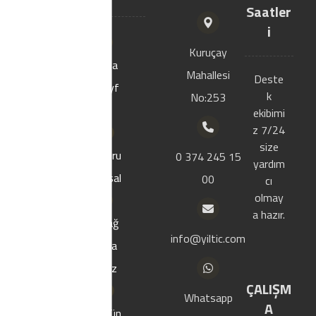
MARKE
Saatler
T
i
Kuruçay
Ana
Mahallesi
Firmamız 2000
Deste
sayf
yılında Bolu
k
No:253
a
Merkezde
ekibimi
kurulmustur.
z 7/24
Izolasyon, çatı
size
Kuru
0 374 245 15
kaplama ve
yardım
msal
00
hazır yapı
cı
malzemeleri
olmay
sektöründe
a hazır.
Mağ
faaliyet
info@yiltic.com
aza
göstermektedir.
mız
ÇALIŞM
Whatsapp
A
Ürün