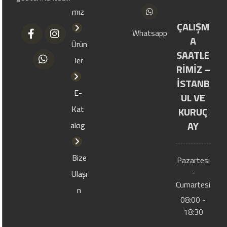
mız
ÇALIŞM
Whatsapp
A
Ürün
SAATLE
ler
RİMİZ –
İSTANB
E-
UL VE
Kat
KURUÇ
AY
alog
Bize
Pazartesi
-
Ulaşı
Cumartesi
n
08:00 -
18:30