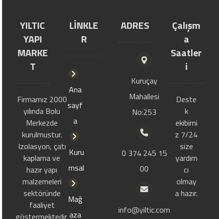
YILTIC
LİNKLE
ADRES
Çalışm
YAPI
R
a
MARKE
Saatler
T
i
Kuruçay
Ana
Mahallesi
Firmamız 2000
Deste
sayf
yılında Bolu
k
No:253
a
Merkezde
ekibimi
kurulmustur.
z 7/24
Izolasyon, çatı
size
Kuru
0 374 245 15
kaplama ve
yardım
msal
00
hazır yapı
cı
malzemeleri
olmay
sektöründe
a hazır.
Mağ
faaliyet
info@yiltic.com
aza
göstermektedir.