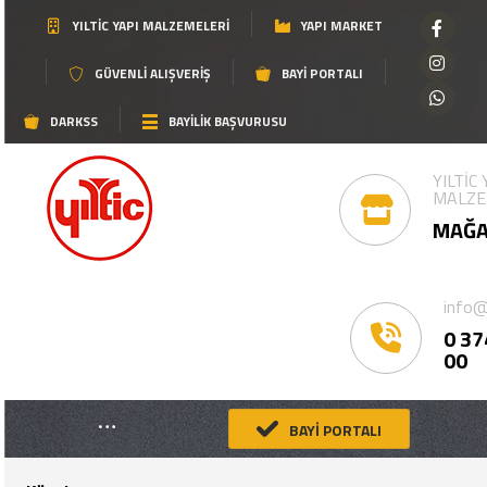
YILTIC YAPI MALZEMELERI
YAPI MARKET
GÜVENLI ALIŞVERIŞ
BAYI PORTALI
DARKSS
BAYİLİK BAŞVURUSU
YILTİC
MALZE
MAĞA
info@
0 37
00
BAYİ PORTALI