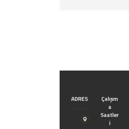
asmatavan profil
YILTIC
LİNKLE
ADRES
Çalışm
YAPI
R
a
MARKE
Saatler
T
i