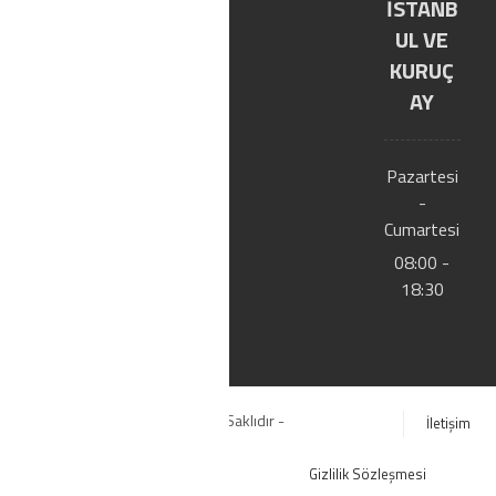
İSTANB
E-
UL VE
Kat
KURUÇ
AY
alog
Bize
Pazartesi
-
Ulaşı
Cumartesi
n
08:00 -
18:30
© Copyright 2020. Tüm Hakları Saklıdır -
İletişim
YILTIC.COM
Gizlilik Sözleşmesi