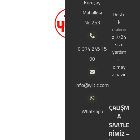
Kuruçay
Ana
Mahallesi
Firmamız 2000
Deste
sayf
yılında Bolu
k
No:253
a
Merkezde
ekibimi
kurulmustur.
z 7/24
Izolasyon, çatı
size
Kuru
0 374 245 15
kaplama ve
yardım
msal
00
hazır yapı
cı
malzemeleri
olmay
sektöründe
a hazır.
Mağ
faaliyet
info@yiltic.com
aza
göstermektedir.
mız
ÇALIŞM
Whatsapp
A
Ürün
SAATLE
ler
RİMİZ –