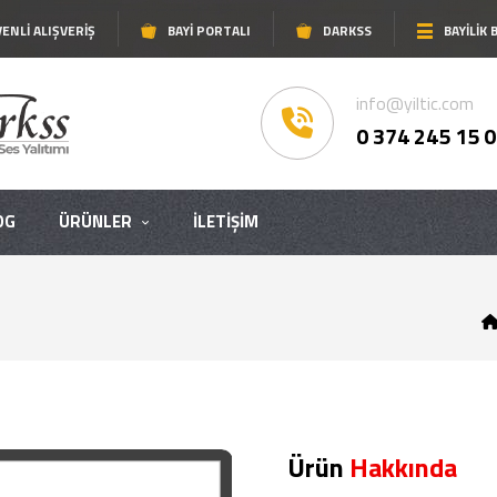
ENLI ALIŞVERIŞ
BAYI PORTALI
DARKSS
BAYİLİK
info@yiltic.com
0 374 245 15 
OG
ÜRÜNLER
İLETIŞIM
Ürün
Hakkında