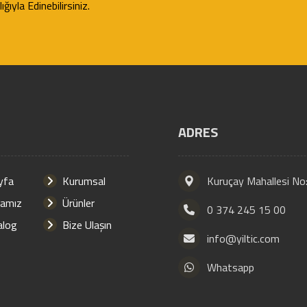
ğıyla Edinebilirsiniz.
ADRES
yfa
Kurumsal
Kuruçay Mahallesi No
amız
Ürünler
0 374 245 15 00
alog
Bize Ulaşın
info@yiltic.com
Whatsapp