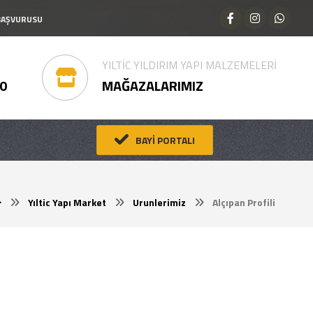
 BAŞVURUSU
YILTİC YILDIRIM YAPI MALZEMELERİ
00
MAĞAZALARIMIZ
BAYİ PORTALI
Yıltic Yapı Market
Urunlerimiz
Alçıpan Profili