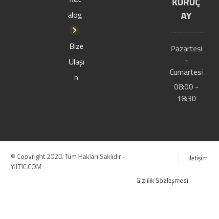
KURUÇ
AY
alog
Bize
Pazartesi
-
Ulaşı
Cumartesi
n
08:00 -
18:30
© Copyright 2020. Tüm Hakları Saklıdır -
İletişim
YILTIC.COM
Gizlilik Sözleşmesi