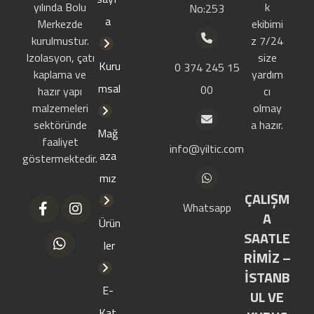
yılında Bolu
k
No:253
a
Merkezde
ekibimi
kurulmustur.
z 7/24
Izolasyon, çatı
size
Kuru
0 374 245 15
kaplama ve
yardım
msal
00
hazır yapı
cı
malzemeleri
olmay
sektöründe
a hazır.
Mağ
faaliyet
info@yiltic.com
aza
göstermektedir.
mız
ÇALIŞM
Whatsapp
A
Ürün
SAATLE
ler
RİMİZ –
İSTANB
E-
UL VE
Kat