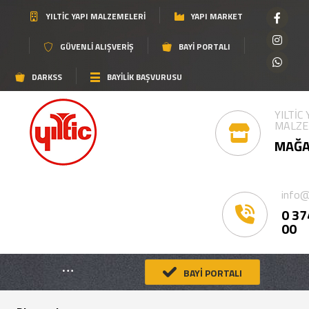
YILTIC YAPI MALZEMELERI
YAPI MARKET
GÜVENLI ALIŞVERIŞ
BAYI PORTALI
DARKSS
BAYİLİK BAŞVURUSU
YILTİC
MALZE
MAĞA
info@
0 37
00
BAYİ PORTALI