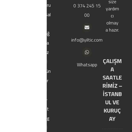
Izolasyon, çatı
size
Kuru
0 374 245 15
kaplama ve
yardım
msal
00
hazır yapı
cı
malzemeleri
olmay
sektöründe
a hazır.
Mağ
faaliyet
info@yiltic.com
aza
göstermektedir.
mız
ÇALIŞM
Whatsapp
A
Ürün
SAATLE
ler
RİMİZ –
İSTANB
E-
UL VE
Kat
KURUÇ
AY
alog