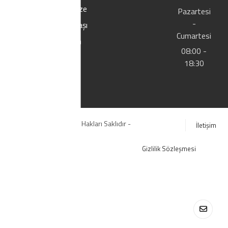
Bize
Pazartesi
-
Ulaşı
Cumartesi
n
08:00 -
18:30
© Copyright 2020. Tüm Hakları Saklıdır -
İletişim
YILTIC.COM
Gizlilik Sözleşmesi