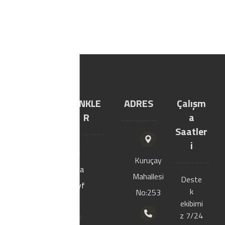
YILTIC
LİNKLE
ADRES
Çalışm
YAPI
R
a
MARKE
Saatler
T
i
Kuruçay
Ana
Mahallesi
Firmamız 2000
Deste
sayf
yılında Bolu
k
No:253
a
Merkezde
ekibimi
kurulmustur.
z 7/24