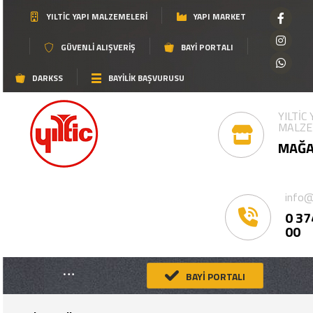
YILTIC YAPI MALZEMELERI
YAPI MARKET
GÜVENLI ALIŞVERIŞ
BAYI PORTALI
DARKSS
BAYİLİK BAŞVURUSU
YILTİC
MALZE
MAĞA
info@
0 37
00
BAYİ PORTALI