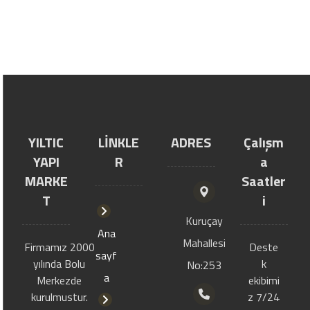
YILTIC
LİNKLE
ADRES
Çalışm
YAPI
R
a
MARKE
Saatler
T
i
Kuruçay
Ana
Mahallesi
Firmamız 2000
Deste
sayf
yılında Bolu
k
No:253
a
Merkezde
ekibimi
kurulmustur.
z 7/24