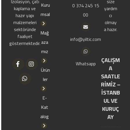
Izolasyon, çatı
size
Kuru
0 374 245 15
kaplama ve
yardım
msal
00
hazır yapı
cı
malzemeleri
olmay
sektöründe
a hazır.
Mağ
faaliyet
info@yiltic.com
aza
göstermektedir.
mız
ÇALIŞM
Whatsapp
A
Ürün
SAATLE
ler
RİMİZ –
İSTANB
E-
UL VE
Kat
KURUÇ
AY
alog