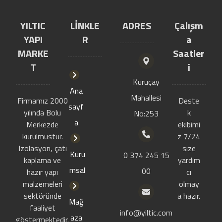
YILTIC
LİNKLE
ADRES
Çalışm
YAPI
R
a
MARKE
Saatler
T
i
Kuruçay
Ana
Mahallesi
Firmamız 2000
Deste
sayf
yılında Bolu
k
No:253
a
Merkezde
ekibimi
kurulmustur.
z 7/24
Izolasyon, çatı
size
Kuru
0 374 245 15
kaplama ve
yardım
msal
00
hazır yapı
cı
malzemeleri
olmay
sektöründe
a hazır.
Mağ
faaliyet
info@yiltic.com
aza
göstermektedir.