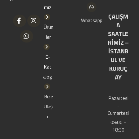
mız
ÇALIŞM
Whatsapp
A
Ürün
SAATLE
ler
RİMİZ –
İSTANB
E-
UL VE
Kat
KURUÇ
AY
alog
Bize
Pazartesi
-
Ulaşı
Cumartesi
n
08:00 -
18:30