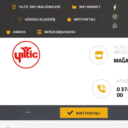
YILTIC YAPI MALZEMELERI
YAPI MARKET
GÜVENLI ALIŞVERIŞ
BAYI PORTALI
DARKSS
BAYİLİK BAŞVURUSU
YILTİC
MALZE
MAĞA
info@
0 37
00
BAYİ PORTALI