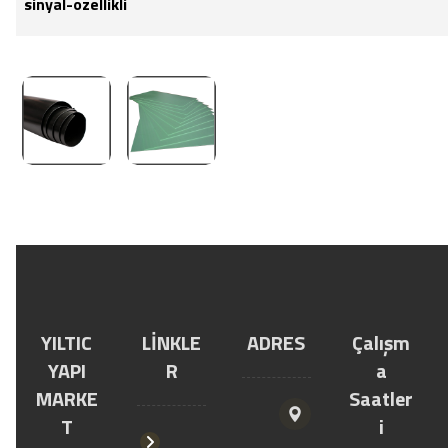
sinyal-ozellikli
YILTIC
LİNKLE
ADRES
Çalışm
YAPI
R
a
MARKE
Saatler
T
i