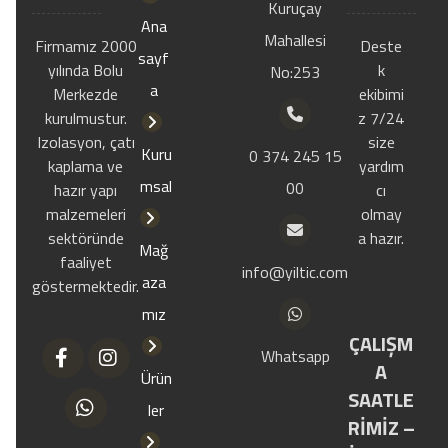
Kuruçay
Ana
Mahallesi
Firmamız 2000
Deste
sayf
yılında Bolu
k
No:253
a
Merkezde
ekibimi
kurulmustur.
z 7/24
Izolasyon, çatı
size
Kuru
0 374 245 15
kaplama ve
yardım
msal
00
hazır yapı
cı
malzemeleri
olmay
sektöründe
a hazır.
Mağ
faaliyet
info@yiltic.com
aza
göstermektedir.
mız
ÇALIŞM
Whatsapp
A
Ürün
SAATLE
ler
RİMİZ –