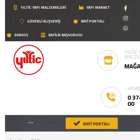
YILTIC YAPI MALZEMELERI
YAPI MARKET
GÜVENLI ALIŞVERIŞ
BAYI PORTALI
DARKSS
BAYİLİK BAŞVURUSU
YILTİC
MALZE
MAĞA
info@
0 37
00
BAYİ PORTALI