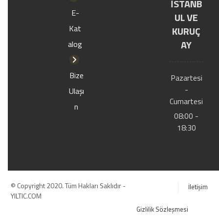
İSTANB
E-
UL VE
Kat
KURUÇ
AY
alog
Bize
Pazartesi
-
Ulaşı
Cumartesi
n
08:00 -
18:30
© Copyright 2020. Tüm Hakları Saklıdır -
İletişim
YILTIC.COM
Gizlilik Sözleşmesi