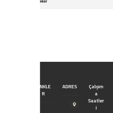
pencere koruma dekor
YILTIC
LİNKLE
ADRES
Çalışm
YAPI
R
a
MARKE
Saatler
T
i