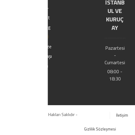
İSTANB
E-
UL VE
Kat
KURUÇ
AY
alog
Bize
Pazartesi
-
Ulaşı
Cumartesi
n
08:00 -
18:30
© Copyright 2020. Tüm Hakları Saklıdır -
İletişim
YILTIC.COM
Gizlilik Sözleşmesi