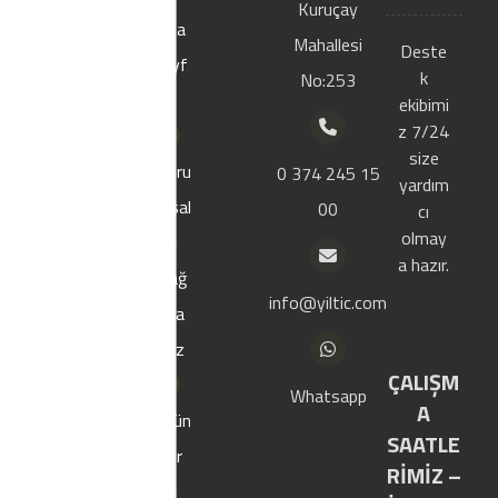
Kuruçay
Ana
Mahallesi
Firmamız 2000
Deste
sayf
yılında Bolu
k
No:253
a
Merkezde
ekibimi
kurulmustur.
z 7/24
Izolasyon, çatı
size
Kuru
0 374 245 15
kaplama ve
yardım
msal
00
hazır yapı
cı
malzemeleri
olmay
sektöründe
a hazır.
Mağ
faaliyet
info@yiltic.com
aza
göstermektedir.
mız
ÇALIŞM
Whatsapp
A
Ürün
SAATLE
ler
RİMİZ –