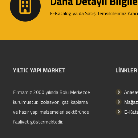
Daha Detaylı Bilgiler
E-Katalog ya da Satış Temsilcilerimiz Aracılı
YILTIC YAPI MARKET
LİNKLER
Firmamız 2000 yılında Bolu Merkezde
Anasa
kurulmustur. Izolasyon, çatı kaplama
Mağaz
ve hazır yapı malzemeleri sektöründe
E-Kat
faaliyet göstermektedir.