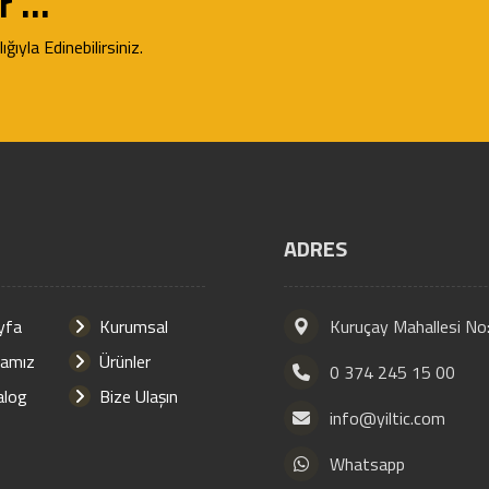
 ...
ğıyla Edinebilirsiniz.
ADRES
yfa
Kurumsal
Kuruçay Mahallesi No
amız
Ürünler
0 374 245 15 00
alog
Bize Ulaşın
info@yiltic.com
Whatsapp