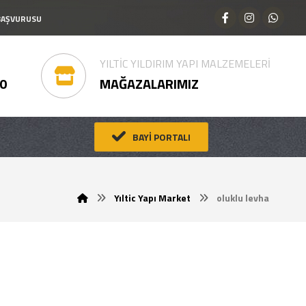
 BAŞVURUSU
YILTİC YILDIRIM YAPI MALZEMELERİ
00
MAĞAZALARIMIZ
BAYİ PORTALI
Yıltic Yapı Market
oluklu levha