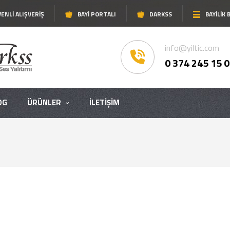
ENLI ALIŞVERIŞ
BAYI PORTALI
DARKSS
BAYİLİK
info@yiltic.com
0 374 245 15 
OG
ÜRÜNLER
İLETIŞIM