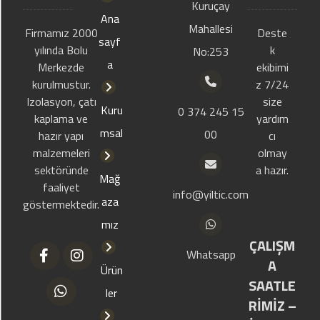
Kuruçay
Ana
Mahallesi
Firmamız 2000
Deste
sayf
yılında Bolu
k
No:253
a
Merkezde
ekibimi
kurulmustur.
z 7/24
Izolasyon, çatı
size
Kuru
0 374 245 15
kaplama ve
yardım
msal
00
hazır yapı
cı
malzemeleri
olmay
sektöründe
a hazır.
Mağ
faaliyet
info@yiltic.com
aza
göstermektedir.
mız
ÇALIŞM
Whatsapp
A
Ürün
SAATLE
ler
RİMİZ –