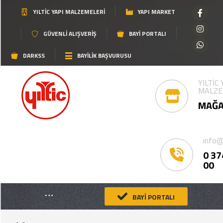
YILTIC YAPI MALZEMELERI
YAPI MARKET
GÜVENLI ALIŞVERIŞ
BAYI PORTALI
DARKSS
BAYİLİK BAŞVURUSU
YILTİC
MALZE
MAĞA
info@
0 37
00
BAYİ PORTALI