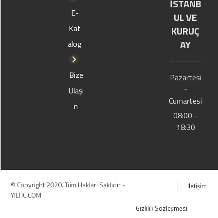
İSTANB
E-
UL VE
Kat
KURUÇ
AY
alog
Bize
Pazartesi
-
Ulaşı
Cumartesi
n
08:00 -
18:30
© Copyright 2020. Tüm Hakları Saklıdır -
İletişim
YILTIC.COM
Gizlilik Sözleşmesi