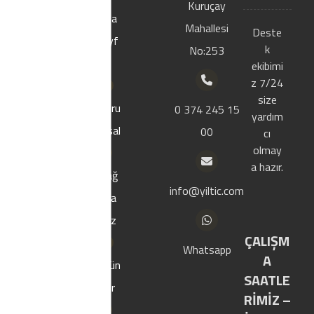
Kuruçay
Ana
Mahallesi
Firmamız 2000
Deste
sayf
yılında Bolu
k
No:253
a
Merkezde
ekibimi
kurulmustur.
z 7/24
Izolasyon, çatı
size
Kuru
0 374 245 15
kaplama ve
yardım
msal
00
hazır yapı
cı
malzemeleri
olmay
sektöründe
a hazır.
Mağ
faaliyet
info@yiltic.com
aza
göstermektedir.
mız
ÇALIŞM
Whatsapp
A
Ürün
SAATLE
ler
RİMİZ –