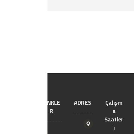
kaynak elektrodu
YILTIC
LİNKLE
ADRES
Çalışm
YAPI
R
a
MARKE
Saatler
T
i