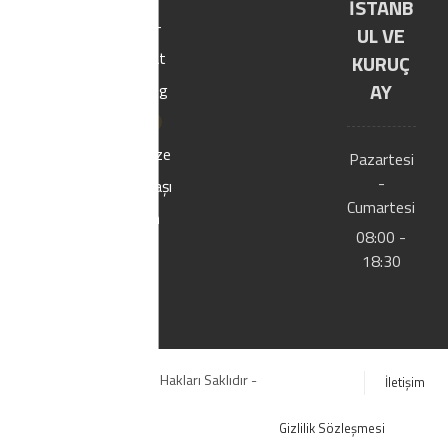
İSTANB
E-
UL VE
Kat
KURUÇ
AY
alog
Bize
Pazartesi
-
Ulaşı
Cumartesi
n
08:00 -
18:30
© Copyright 2020. Tüm Hakları Saklıdır -
İletişim
YILTIC.COM
Gizlilik Sözleşmesi