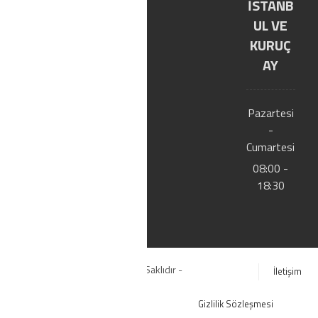
İSTANB
E-
UL VE
Kat
KURUÇ
AY
alog
Bize
Pazartesi
-
Ulaşı
Cumartesi
n
08:00 -
18:30
© Copyright 2020. Tüm Hakları Saklıdır -
İletişim
YILTIC.COM
Gizlilik Sözleşmesi