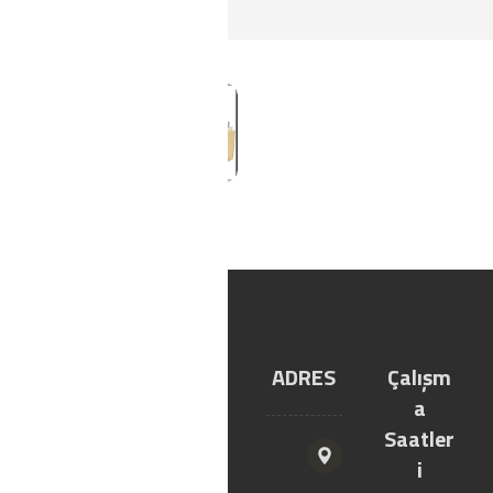
dış cephe
YILTIC
LİNKLE
ADRES
Çalışm
YAPI
R
a
MARKE
Saatler
T
i