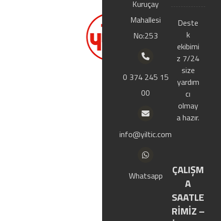
Kuruçay
Ana
Mahallesi
Firmamız 2000
Deste
sayf
yılında Bolu
k
No:253
a
Merkezde
ekibimi
kurulmustur.
z 7/24
Izolasyon, çatı
size
Kuru
0 374 245 15
kaplama ve
yardım
msal
00
hazır yapı
cı
malzemeleri
olmay
sektöründe
a hazır.
Mağ
faaliyet
info@yiltic.com
aza
göstermektedir.
mız
ÇALIŞM
Whatsapp
A
Ürün
SAATLE
ler
RİMİZ –