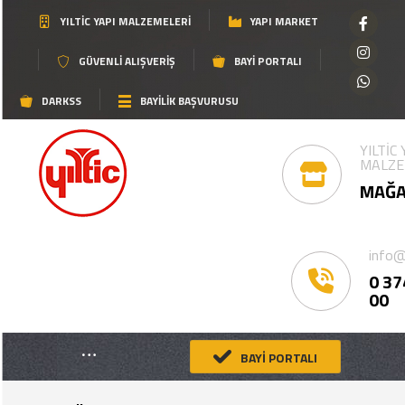
YILTIC YAPI MALZEMELERI
YAPI MARKET
GÜVENLI ALIŞVERIŞ
BAYI PORTALI
DARKSS
BAYİLİK BAŞVURUSU
YILTİC
MALZE
MAĞA
info@
0 37
00
BAYİ PORTALI