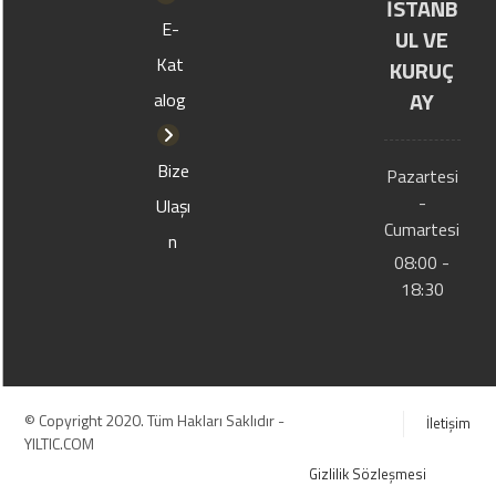
İSTANB
E-
UL VE
Kat
KURUÇ
AY
alog
Bize
Pazartesi
-
Ulaşı
Cumartesi
n
08:00 -
18:30
© Copyright 2020. Tüm Hakları Saklıdır -
İletişim
YILTIC.COM
Gizlilik Sözleşmesi