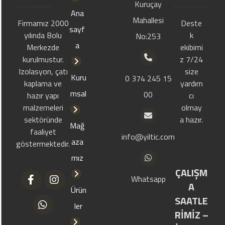
Kuruçay
Ana
Mahallesi
Firmamız 2000
Deste
sayf
yılında Bolu
k
No:253
a
Merkezde
ekibimi
kurulmustur.
z 7/24
Izolasyon, çatı
size
Kuru
0 374 245 15
kaplama ve
yardım
msal
00
hazır yapı
cı
malzemeleri
olmay
sektöründe
a hazır.
Mağ
faaliyet
info@yiltic.com
aza
göstermektedir.
mız
ÇALIŞM
Whatsapp
A
Ürün
SAATLE
ler
RİMİZ –