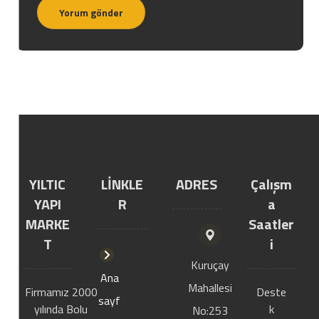
Yorum gönder
YILTIC
LİNKLE
ADRES
Çalışm
YAPI
R
a
MARKE
Saatler
T
i
Kuruçay
Ana
Mahallesi
Firmamız 2000
Deste
sayf
yılında Bolu
k
No:253