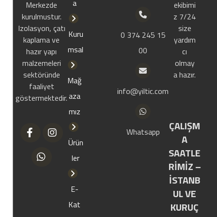
a
Merkezde
ekibimi
kurulmustur.
z 7/24
Izolasyon, çatı
size
Kuru
0 374 245 15
kaplama ve
yardım
msal
00
hazır yapı
cı
malzemeleri
olmay
sektöründe
a hazır.
Mağ
faaliyet
info@yiltic.com
aza
göstermektedir.
mız
ÇALIŞM
Whatsapp
A
Ürün
SAATLE
ler
RİMİZ –
İSTANB
E-
UL VE
Kat
KURUÇ