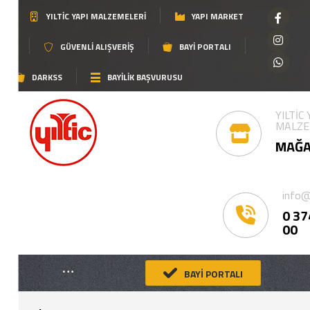
YILTIC YAPI MALZEMELERI
YAPI MARKET
GÜVENLI ALIŞVERIŞ
BAYI PORTALI
DARKSS
BAYİLİK BAŞVURUSU
YILTİC
MALZE
MAĞA
info@
0 37
00
BAYİ PORTALI