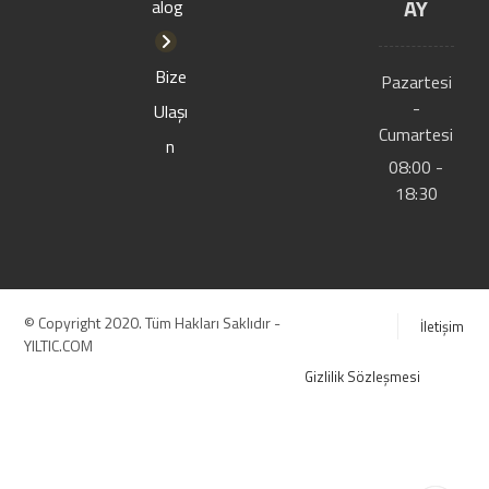
AY
alog
Bize
Pazartesi
-
Ulaşı
Cumartesi
n
08:00 -
18:30
© Copyright 2020. Tüm Hakları Saklıdır -
İletişim
YILTIC.COM
Gizlilik Sözleşmesi