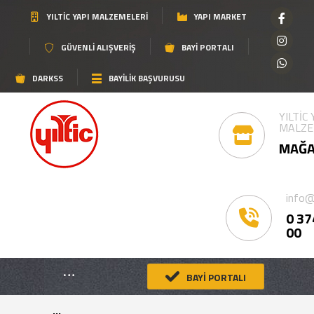
YILTIC YAPI MALZEMELERI
YAPI MARKET
GÜVENLI ALIŞVERIŞ
BAYI PORTALI
DARKSS
BAYİLİK BAŞVURUSU
YILTİC
MALZE
MAĞA
info@
0 37
00
BAYİ PORTALI