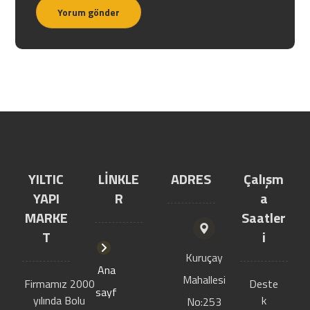
Yorum gönder
YILTIC
LİNKLE
ADRES
Çalışm
YAPI
R
a
MARKE
Saatler
T
i
Kuruçay
Ana
Mahallesi
Firmamız 2000
Deste
sayf
yılında Bolu
k
No:253