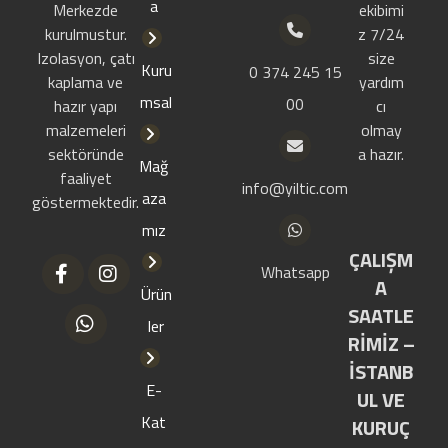
a
Merkezde
ekibimi
kurulmustur.
z 7/24
Izolasyon, çatı
size
Kuru
0 374 245 15
kaplama ve
yardım
msal
00
hazır yapı
cı
malzemeleri
olmay
sektöründe
a hazır.
Mağ
faaliyet
info@yiltic.com
aza
göstermektedir.
mız
ÇALIŞM
Whatsapp
A
Ürün
SAATLE
ler
RİMİZ –
İSTANB
E-
UL VE
Kat
KURUÇ